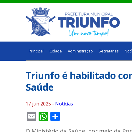
Principal
Cidade
Administração
Secretarias
Notí
Triunfo é habilitado co
Saúde
17 jun 2025 -
Notícias
Email
WhatsApp
Share
O Ministério da Saúde, por meio da Po