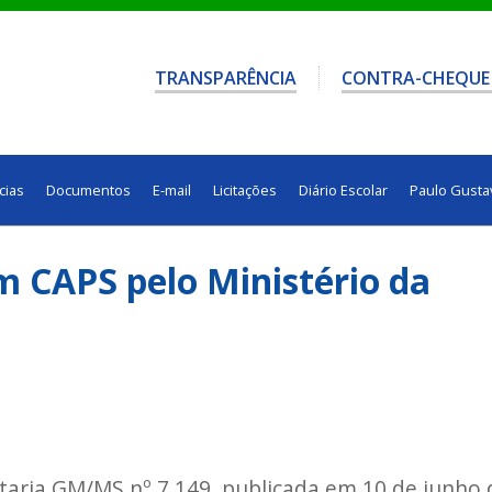
TRANSPARÊNCIA
CONTRA-CHEQUE
cias
Documentos
E-mail
Licitações
Diário Escolar
Paulo Gusta
m CAPS pelo Ministério da
rtaria GM/MS nº 7.149, publicada em 10 de junho 