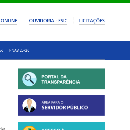
 ONLINE
OUVIDORIA - ESIC
LICITAÇÕES
vo
PNAB 25/26
de