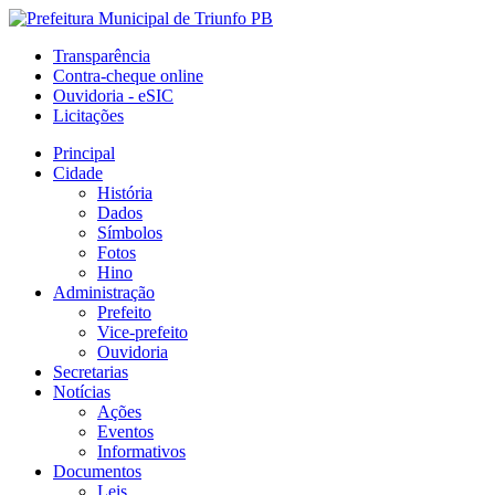
Transparência
Contra-cheque online
Ouvidoria - eSIC
Licitações
Principal
Cidade
História
Dados
Símbolos
Fotos
Hino
Administração
Prefeito
Vice-prefeito
Ouvidoria
Secretarias
Notícias
Ações
Eventos
Informativos
Documentos
Leis