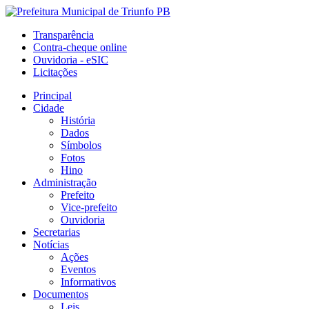
Transparência
Contra-cheque online
Ouvidoria - eSIC
Licitações
Principal
Cidade
História
Dados
Símbolos
Fotos
Hino
Administração
Prefeito
Vice-prefeito
Ouvidoria
Secretarias
Notícias
Ações
Eventos
Informativos
Documentos
Leis