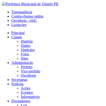
Transparência
Contra-cheque online
Ouvidoria - eSIC
Licitações
Principal
Cidade
História
Dados
Símbolos
Fotos
Hino
Administração
Prefeito
Vice-prefeito
Ouvidoria
Secretarias
Notícias
Ações
Eventos
Informativos
Documentos
Leis