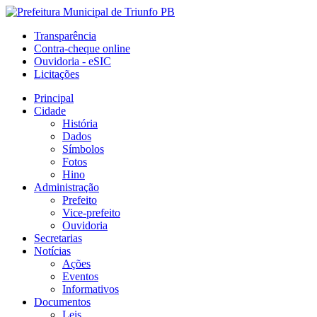
Transparência
Contra-cheque online
Ouvidoria - eSIC
Licitações
Principal
Cidade
História
Dados
Símbolos
Fotos
Hino
Administração
Prefeito
Vice-prefeito
Ouvidoria
Secretarias
Notícias
Ações
Eventos
Informativos
Documentos
Leis