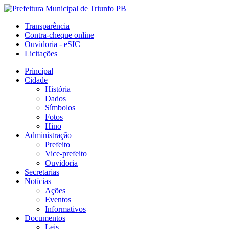
Transparência
Contra-cheque online
Ouvidoria - eSIC
Licitações
Principal
Cidade
História
Dados
Símbolos
Fotos
Hino
Administração
Prefeito
Vice-prefeito
Ouvidoria
Secretarias
Notícias
Ações
Eventos
Informativos
Documentos
Leis