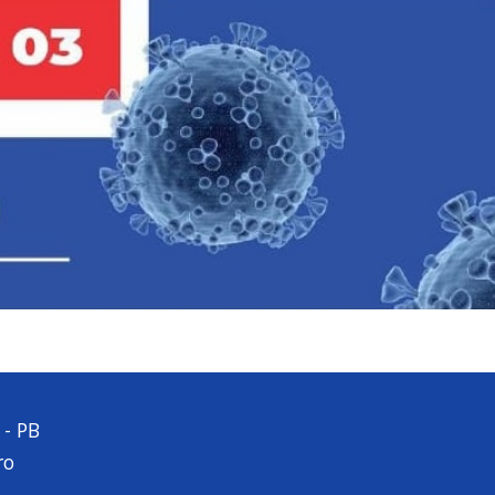
 - PB
ro