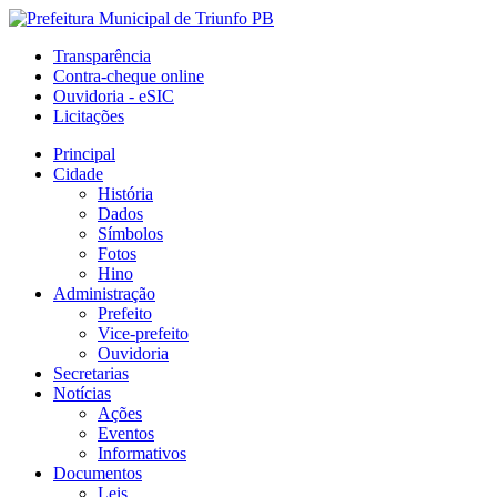
Transparência
Contra-cheque online
Ouvidoria - eSIC
Licitações
Principal
Cidade
História
Dados
Símbolos
Fotos
Hino
Administração
Prefeito
Vice-prefeito
Ouvidoria
Secretarias
Notícias
Ações
Eventos
Informativos
Documentos
Leis