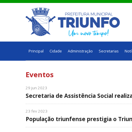
Principal
Cidade
Administração
Secretarias
Notí
Eventos
29 jun 2023
Secretaria de Assistência Social reali
23 fev 2023
População triunfense prestigia o Triun