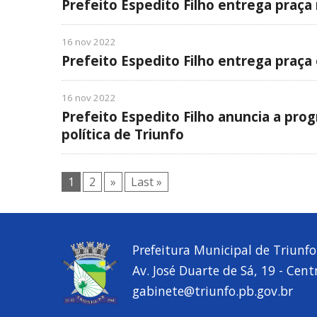
Prefeito Espedito Filho entrega praç
16 nov 2022
Prefeito Espedito Filho entrega praç
16 nov 2022
Prefeito Espedito Filho anuncia a pro
política de Triunfo
1
2
»
Last »
Prefeitura Municipal de Triunfo
Av. José Duarte de Sá, 19 - Cent
gabinete@triunfo.pb.gov.br