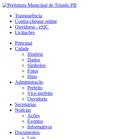
Transparência
Contra-cheque online
Ouvidoria - eSIC
Licitações
Principal
Cidade
História
Dados
Símbolos
Fotos
Hino
Administração
Prefeito
Vice-prefeito
Ouvidoria
Secretarias
Notícias
Ações
Eventos
Informativos
Documentos
Leis