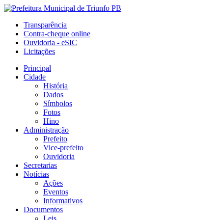
Transparência
Contra-cheque online
Ouvidoria - eSIC
Licitações
Principal
Cidade
História
Dados
Símbolos
Fotos
Hino
Administração
Prefeito
Vice-prefeito
Ouvidoria
Secretarias
Notícias
Ações
Eventos
Informativos
Documentos
Leis