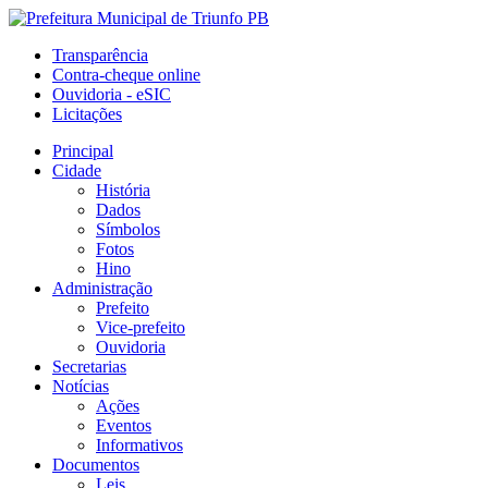
Transparência
Contra-cheque online
Ouvidoria - eSIC
Licitações
Principal
Cidade
História
Dados
Símbolos
Fotos
Hino
Administração
Prefeito
Vice-prefeito
Ouvidoria
Secretarias
Notícias
Ações
Eventos
Informativos
Documentos
Leis