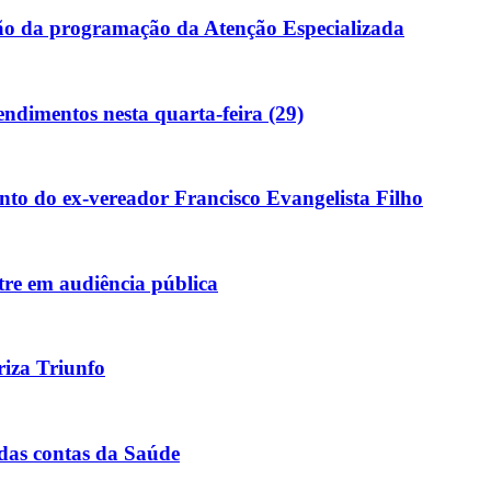
ação da programação da Atenção Especializada
dimentos nesta quarta-feira (29)
mento do ex-vereador Francisco Evangelista Filho
tre em audiência pública
riza Triunfo
 das contas da Saúde