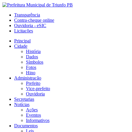
Transparência
Contra-cheque online
Ouvidoria - eSIC
Licitações
Principal
Cidade
História
Dados
Símbolos
Fotos
Hino
Administração
Prefeito
Vice-prefeito
Ouvidoria
Secretarias
Notícias
Ações
Eventos
Informativos
Documentos
Leis