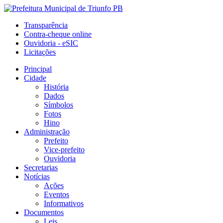
Transparência
Contra-cheque online
Ouvidoria - eSIC
Licitações
Principal
Cidade
História
Dados
Símbolos
Fotos
Hino
Administração
Prefeito
Vice-prefeito
Ouvidoria
Secretarias
Notícias
Ações
Eventos
Informativos
Documentos
Leis