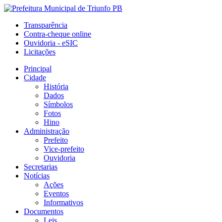
Transparência
Contra-cheque online
Ouvidoria - eSIC
Licitações
Principal
Cidade
História
Dados
Símbolos
Fotos
Hino
Administração
Prefeito
Vice-prefeito
Ouvidoria
Secretarias
Notícias
Ações
Eventos
Informativos
Documentos
Leis