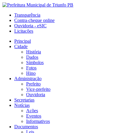
Transparência
Contra-cheque online
Ouvidoria - eSIC
Licitações
Principal
Cidade
História
Dados
Símbolos
Fotos
Hino
Administração
Prefeito
Vice-prefeito
Ouvidoria
Secretarias
Notícias
Ações
Eventos
Informativos
Documentos
Leis