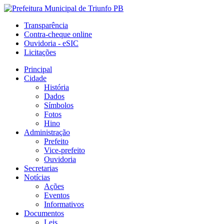
Transparência
Contra-cheque online
Ouvidoria - eSIC
Licitações
Principal
Cidade
História
Dados
Símbolos
Fotos
Hino
Administração
Prefeito
Vice-prefeito
Ouvidoria
Secretarias
Notícias
Ações
Eventos
Informativos
Documentos
Leis