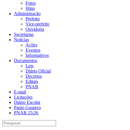
Fotos
Hino
Administração
Prefeito
Vice-prefeito
Ouvidoria
Secretarias
Notícias
Ações
Eventos
Informativos
Documentos
Leis
Diário Oficial
Decretos
Editais
PNAB
E-mail
Licitações
Diário Escolar
Paulo Gustavo
PNAB 25/26