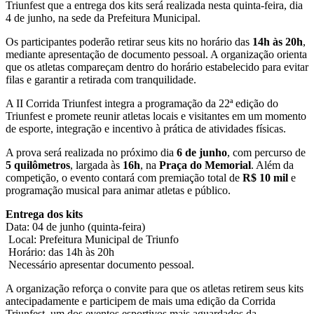
Triunfest que a entrega dos kits será realizada nesta quinta-feira, dia
4 de junho, na sede da Prefeitura Municipal.
Os participantes poderão retirar seus kits no horário das
14h às 20h
,
mediante apresentação de documento pessoal. A organização orienta
que os atletas compareçam dentro do horário estabelecido para evitar
filas e garantir a retirada com tranquilidade.
A II Corrida Triunfest integra a programação da 22ª edição do
Triunfest e promete reunir atletas locais e visitantes em um momento
de esporte, integração e incentivo à prática de atividades físicas.
A prova será realizada no próximo dia
6 de junho
, com percurso de
5 quilômetros
, largada às
16h
, na
Praça do Memorial
. Além da
competição, o evento contará com premiação total de
R$ 10 mil
e
programação musical para animar atletas e público.
Entrega dos kits
Data: 04 de junho (quinta-feira)
Local: Prefeitura Municipal de Triunfo
Horário: das 14h às 20h
Necessário apresentar documento pessoal.
A organização reforça o convite para que os atletas retirem seus kits
antecipadamente e participem de mais uma edição da Corrida
Triunfest, um dos eventos esportivos mais aguardados da