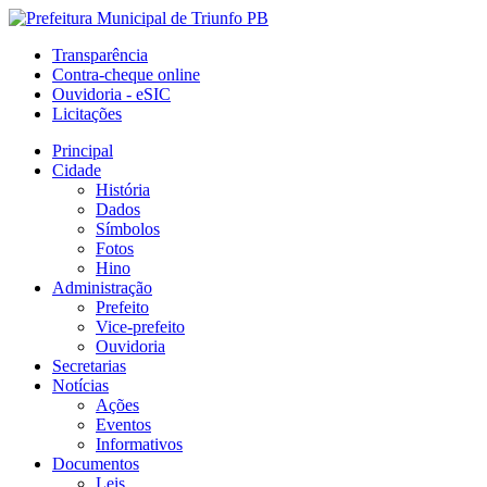
Transparência
Contra-cheque online
Ouvidoria - eSIC
Licitações
Principal
Cidade
História
Dados
Símbolos
Fotos
Hino
Administração
Prefeito
Vice-prefeito
Ouvidoria
Secretarias
Notícias
Ações
Eventos
Informativos
Documentos
Leis