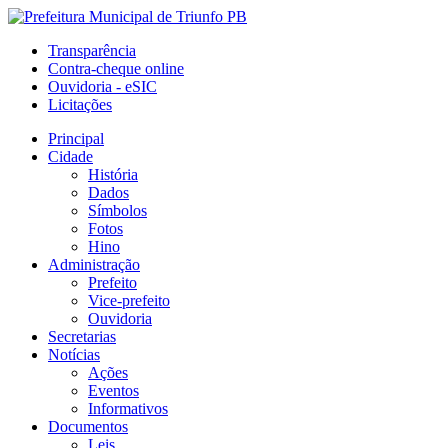
Transparência
Contra-cheque online
Ouvidoria - eSIC
Licitações
Principal
Cidade
História
Dados
Símbolos
Fotos
Hino
Administração
Prefeito
Vice-prefeito
Ouvidoria
Secretarias
Notícias
Ações
Eventos
Informativos
Documentos
Leis