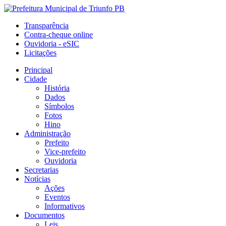
Transparência
Contra-cheque online
Ouvidoria - eSIC
Licitações
Principal
Cidade
História
Dados
Símbolos
Fotos
Hino
Administração
Prefeito
Vice-prefeito
Ouvidoria
Secretarias
Notícias
Ações
Eventos
Informativos
Documentos
Leis