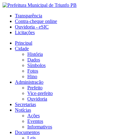
Transparência
Contra-cheque online
Ouvidoria - eSIC
Licitações
Principal
Cidade
História
Dados
Símbolos
Fotos
Hino
Administração
Prefeito
Vice-prefeito
Ouvidoria
Secretarias
Notícias
Ações
Eventos
Informativos
Documentos
Leis