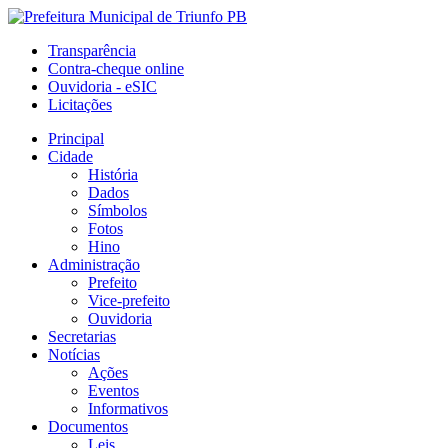
Transparência
Contra-cheque online
Ouvidoria - eSIC
Licitações
Principal
Cidade
História
Dados
Símbolos
Fotos
Hino
Administração
Prefeito
Vice-prefeito
Ouvidoria
Secretarias
Notícias
Ações
Eventos
Informativos
Documentos
Leis