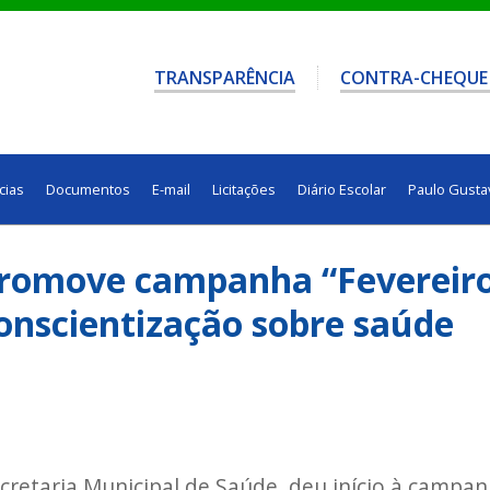
TRANSPARÊNCIA
CONTRA-CHEQUE
cias
Documentos
E-mail
Licitações
Diário Escolar
Paulo Gusta
 promove campanha “Fevereir
onscientização sobre saúde
ecretaria Municipal de Saúde, deu início à campa