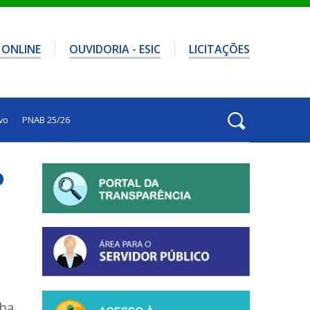
 ONLINE
OUVIDORIA - ESIC
LICITAÇÕES
vo
PNAB 25/26
o
nha