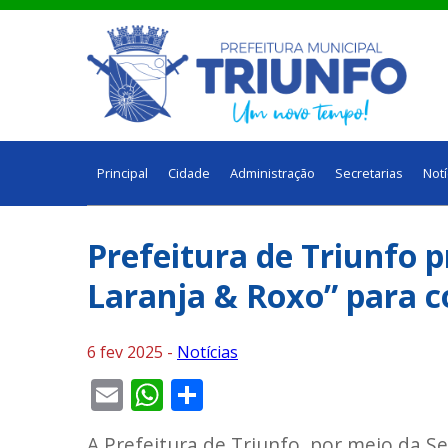
Principal
Cidade
Administração
Secretarias
Notí
Prefeitura de Triunfo
Laranja & Roxo” para c
6 fev 2025 -
Notícias
Email
WhatsApp
Share
A Prefeitura de Triunfo, por meio da S