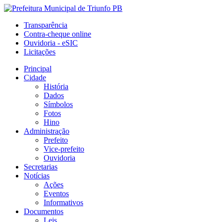
Transparência
Contra-cheque online
Ouvidoria - eSIC
Licitações
Principal
Cidade
História
Dados
Símbolos
Fotos
Hino
Administração
Prefeito
Vice-prefeito
Ouvidoria
Secretarias
Notícias
Ações
Eventos
Informativos
Documentos
Leis