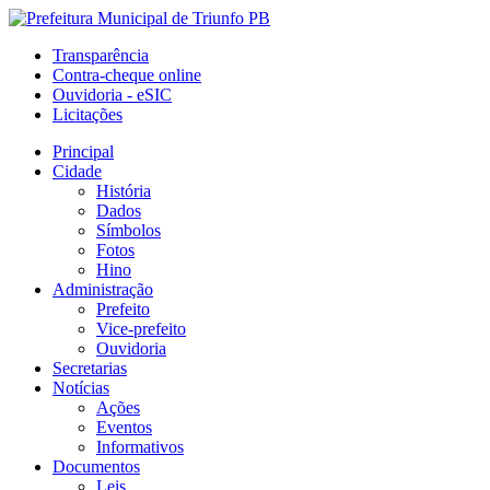
Transparência
Contra-cheque online
Ouvidoria - eSIC
Licitações
Principal
Cidade
História
Dados
Símbolos
Fotos
Hino
Administração
Prefeito
Vice-prefeito
Ouvidoria
Secretarias
Notícias
Ações
Eventos
Informativos
Documentos
Leis