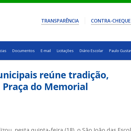
TRANSPARÊNCIA
CONTRA-CHEQUE
cias
Documentos
E-mail
Licitações
Diário Escolar
Paulo Gusta
nicipais reúne tradição,
a Praça do Memorial
zou, nesta quinta-feira (18), o São João das Esco