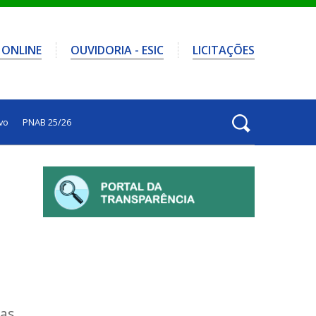
 ONLINE
OUVIDORIA - ESIC
LICITAÇÕES
vo
PNAB 25/26
las