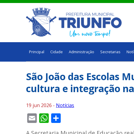
Principal
Cidade
Administração
Secretarias
Notí
São João das Escolas Mu
cultura e integração n
19 jun 2026 -
Notícias
Email
WhatsApp
Share
A Secretaria Municipal de Educação reali