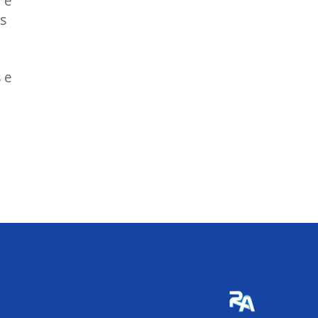
 e
s
 e