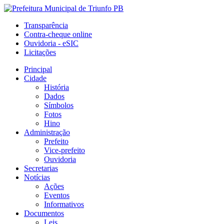
Transparência
Contra-cheque online
Ouvidoria - eSIC
Licitações
Principal
Cidade
História
Dados
Símbolos
Fotos
Hino
Administração
Prefeito
Vice-prefeito
Ouvidoria
Secretarias
Notícias
Ações
Eventos
Informativos
Documentos
Leis