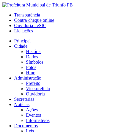
Transparência
Contra-cheque online
Ouvidoria - eSIC
Licitações
Principal
Cidade
História
Dados
Símbolos
Fotos
Hino
Administração
Prefeito
Vice-prefeito
Ouvidoria
Secretarias
Notícias
Ações
Eventos
Informativos
Documentos
Leis