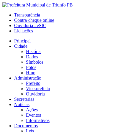
Transparência
Contra-cheque online
Ouvidoria - eSIC
Licitações
Principal
Cidade
História
Dados
Símbolos
Fotos
Hino
Administração
Prefeito
Vice-prefeito
Ouvidoria
Secretarias
Notícias
Ações
Eventos
Informativos
Documentos
Leis