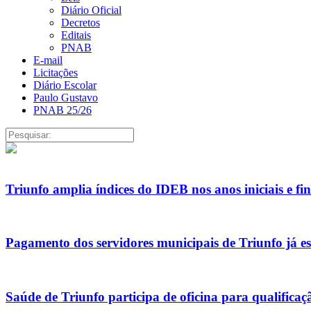
Diário Oficial
Decretos
Editais
PNAB
E-mail
Licitações
Diário Escolar
Paulo Gustavo
PNAB 25/26
Triunfo amplia índices do IDEB nos anos iniciais e f
Pagamento dos servidores municipais de Triunfo já es
Saúde de Triunfo participa de oficina para qualific