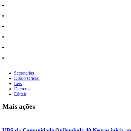
Secretarias
Diário Oficial
Leis
Decretos
Editais
Mais ações
UBS da Comunidade Quilombola 40 Negros inicia aten