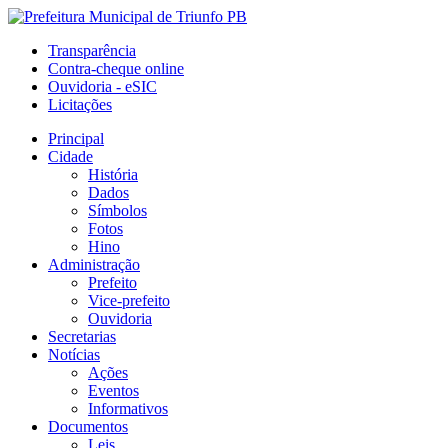
Transparência
Contra-cheque online
Ouvidoria - eSIC
Licitações
Principal
Cidade
História
Dados
Símbolos
Fotos
Hino
Administração
Prefeito
Vice-prefeito
Ouvidoria
Secretarias
Notícias
Ações
Eventos
Informativos
Documentos
Leis