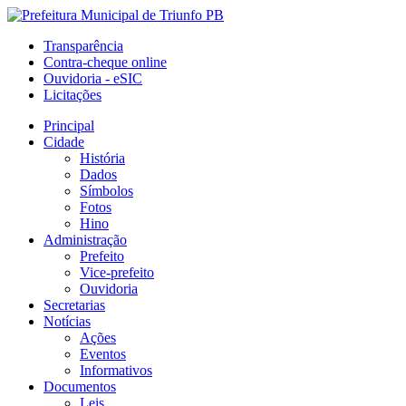
Transparência
Contra-cheque online
Ouvidoria - eSIC
Licitações
Principal
Cidade
História
Dados
Símbolos
Fotos
Hino
Administração
Prefeito
Vice-prefeito
Ouvidoria
Secretarias
Notícias
Ações
Eventos
Informativos
Documentos
Leis